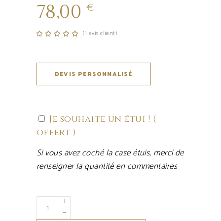
78,00
€
(
1
avis client)
Noté
1
5.00
sur 5
basé
sur
notation
client
DEVIS PERSONNALISÉ
Je souhaite un étui ! (
offert )
Si vous avez coché la case étuis, merci de
renseigner la quantité en commentaires