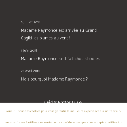
6 juillet 2018
Madame Raymonde est arrivée au Grand
Cagibi les plumes au vent !
1 juin 2018
Madame Raymonde s’est fait chou-shooter.
26 avril 2018
Mais pourquoi Madame Raymonde ?
Crédits Photos
|
CGV
Nous utilisons des cookies pour vous garantir la meilleure expérience sur notre site. Si
vous continuez à utiliser ce dernier, nous considérerons que vous acceptez l'utilisation