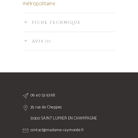
métropolitaine
FICHE TECHNIQUE
AVIS (1)
06 40 53 93 68
35 rue de Cheppes
51300 SAINT LUMIER EN CHAMPAGNE
contact@madame-raymonde.fr